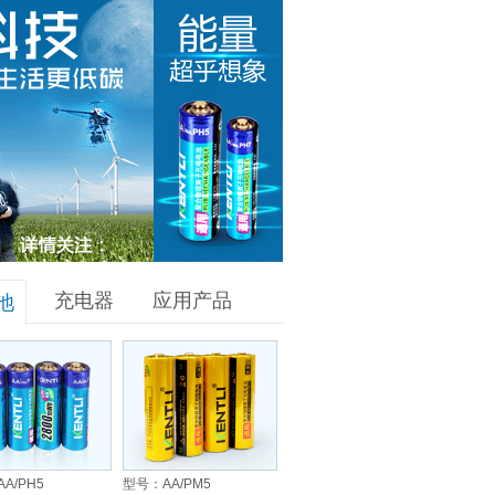
充电器
应用产品
池
A/PH5
型号：AA/PM5