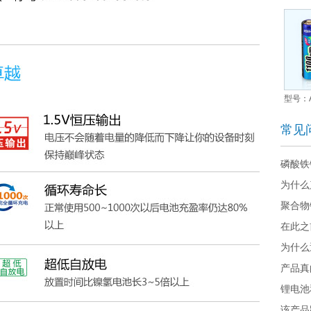
型号：A
常见
磷酸铁
为什么
聚合物
在此之
别？
为什么
池？
产品真
锂电池
该产品